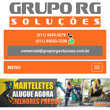
(011) 4343-5279
(011) 94033-7238
comercial@gruporgsolucoes.com.br
MENU
Previous
Nex