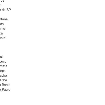
ros
e
e de SP
ntana
nco
nino
ca
stal
sil
abuçu
resta
ança
apira
atiba
o Bento
o Paulo