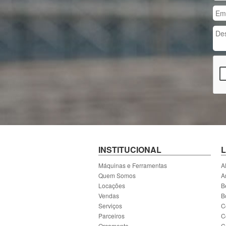
INSTITUCIONAL
Máquinas e Ferramentas
A
Quem Somos
A
Locações
B
Vendas
B
Serviços
C
Parceiros
C
Orçamento
C