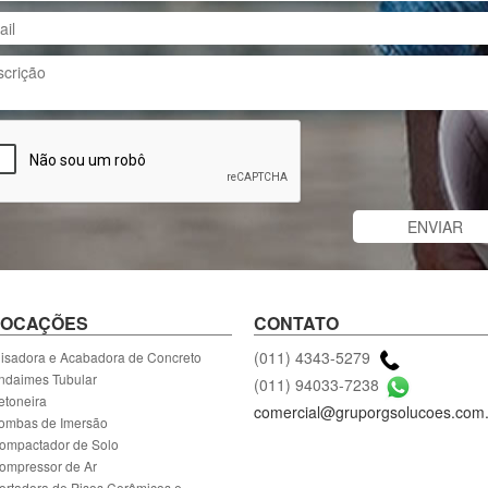
LOCAÇÕES
CONTATO
(011) 4343-5279
lisadora e Acabadora de Concreto
ndaimes Tubular
(011) 94033-7238
etoneira
comercial@gruporgsolucoes.com.
ombas de Imersão
ompactador de Solo
ompressor de Ar
ortadora de Pisos Cerâmicos e