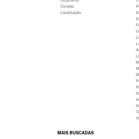
Contato
P
Localização
E
E
F
G
L
L
A
L
M
M
M
P
R
S
A
S
T
V
MAIS BUSCADAS