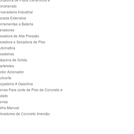
orcelanato
nceradeira Industrial
scada Extensiva
erramentas a Bateria
eradores
avadora de Alta Pressão
avadora e Secadora de Piso
utomatica
ixadeiras
áquina de Solda
arteletes
otor Acionador
olicorte
oçadeira A Gasolina
erras Para corte de Piso de Concreto e
sfalto
erras
alha Manual
ibradores de Concreto Imersão