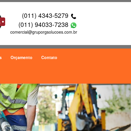
(011) 4343-5279
(011) 94033-7238
comercial@gruporgsolucoes.com.br
s
Orçamento
Contato
Next