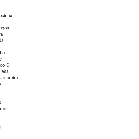
esinha
ingos
ra
da
a
nha
e
 do Ó
glesa
antareira
ia
o
erme
r