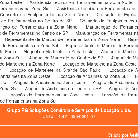
 Zona Leste
Assistência Técnica em Ferramentas na Zona Norte
 Ferramentas na Zona Sul
Assistência Técnica em Ferramentas n
Conserto de Equipamentos na Zona Norte
Conserto de Equip
 de Equipamentos no Centro de SP
Conserto de Equipamentos 
enção de Ferramentas na Zona Norte
Manutenção de Ferrame
 de Ferramentas no Centro de SP
Manutenção de Ferramentas n
Representante de Marcas de Ferramentas na Zona Norte
Repr
 de Ferramentas na Zona Sul
Representante de Marcas de Ferram
ão Paulo
Aluguel de Martelete na Zona Leste
Aluguel de Martel
na Zona Sul
Aluguel de Martelete no Centro de SP
Aluguel de M
de Martelete na Zona Norte
Locação de Martelete na Zona Oest
SP
Locação de Martelete na Grande São Paulo
Locação de 
 Andaimes na Zona Oeste
Locação de Andaimes na Zona Sul
L
aulo
Aluguel de Andaimes na Zona Leste
Aluguel de Andaimes 
 Zona Sul
Aluguel de Andaimes no Centro de SP
Aluguel de An
o
Locação de Ferramentas na Zona Leste
Locação de Fer
de Ferramentas na Zona Sul
Grupo RG Soluções Comércio e Serviços de Locação Ltda.
CNPJ: 14.471.895/0001-57
Criado por
VerM