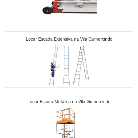
Locar Escada Extensiva na Vila Gumercindo
Locar Escora Metálica na Vila Gumercindo