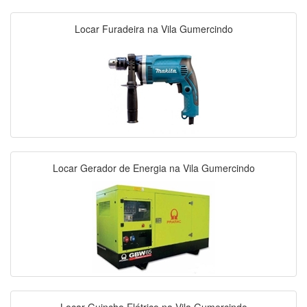
Locar Furadeira na Vila Gumercindo
Locar Gerador de Energia na Vila Gumercindo
Locar Guincho Elétrico na Vila Gumercindo