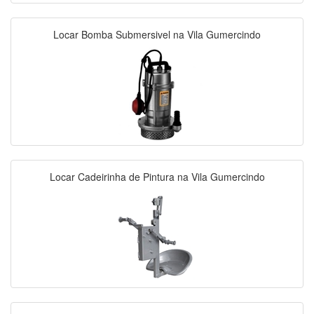
Locar Bomba Submersivel na Vila Gumercindo
Locar Cadeirinha de Pintura na Vila Gumercindo