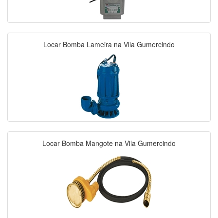
Locar Bomba Lameira na Vila Gumercindo
Locar Bomba Mangote na Vila Gumercindo