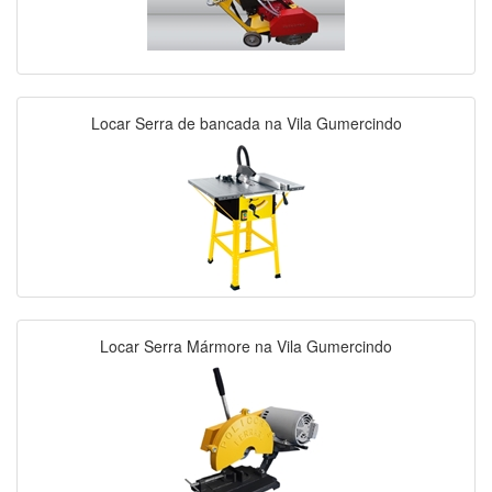
Locar Serra de bancada na Vila Gumercindo
Locar Serra Mármore na Vila Gumercindo