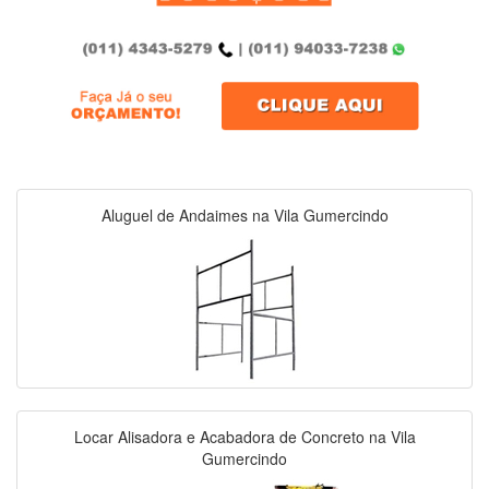
Aluguel de Andaimes na Vila Gumercindo
Locar Alisadora e Acabadora de Concreto na Vila
Gumercindo