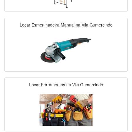
Locar Esmerilhadeira Manual na Vila Gumercindo
Locar Ferramentas na Vila Gumercindo