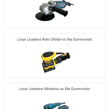
Locar Lixadeira Roto Orbital na Vila Gumercindo
Locar Lixadeira Vibratória na Vila Gumercindo