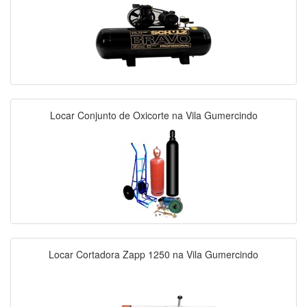
Locar Conjunto de Oxicorte na Vila Gumercindo
Locar Cortadora Zapp 1250 na Vila Gumercindo