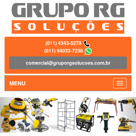
(011) 4343-5279
(011) 94033-7238
comercial@gruporgsolucoes.com.br
MENU
Previous
Nex